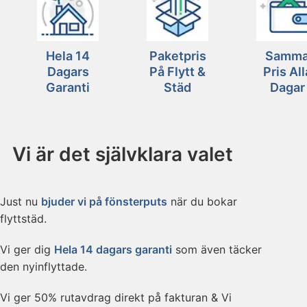
Hela 14
Paketpris
Samm
Dagars
På Flytt &
Pris All
Garanti
Städ
Dagar
Vi är det självklara valet
Just nu
bjuder vi på fönsterputs
när du bokar
flyttstäd.
Vi ger dig
Hela 14 dagars garanti
som även täcker
den nyinflyttade.
Vi ger 50% rutavdrag direkt på fakturan & Vi