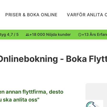
PRISER & BOKA ONLINE
VARFÖR ANLITA 
tyg 4,7 / 5
+18 000 Nöjda kunder
+13 Års Erfar
nlinebokning - Boka Flyt
en annan flyttfirma, desto
 ska anlita oss"