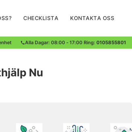
OSS?
CHECKLISTA
KONTAKTA OSS
enhet
Alla Dagar: 08:00 - 17:00 Ring:
0105855801
thjälp Nu