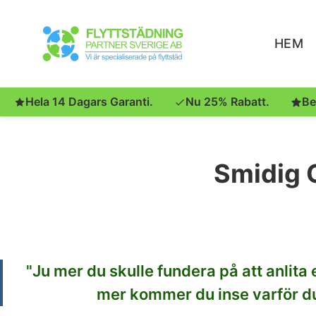
HEM
Hela 14 Dagars Garanti.
Nu 25% Rabatt.
Be
Smidig O
"Ju
mer du skulle fundera på att anlita 
mer kommer du inse varför du