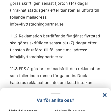
göras skriftligen senast fjorton (14) dagar
(inräknat städdagen) efter tjänsten är utförd till
följande mailadress:
info@flyttstadningpartner.se
.
11.2
Reklamation beträffande flyttjänst flyttstäd
ska göras skriftligen senast sju (7) dagar efter
tjänsten är utförd till följande mailadress:
info@flyttstadningpartner.se
.
11.3
FPS åtgärdar kostnadsfritt den reklamation
som faller inom ramen för garantin. Dock
hanteras reklamation inte, om kund inte kan
presentera dokumentation gällande
×
reklamationen. FPS förbehåller sig rätten att i
Varför anlita oss?
första hand åtgärda reklamationen på egen
hand, om det inte är möjligt får andra åtgärder